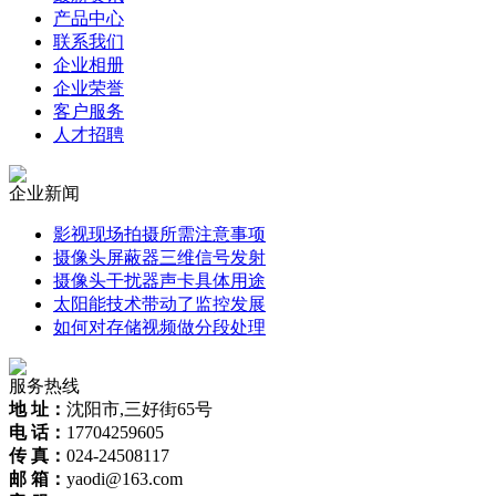
产品中心
联系我们
企业相册
企业荣誉
客户服务
人才招聘
企业新闻
影视现场拍摄所需注意事项
摄像头屏蔽器三维信号发射
摄像头干扰器声卡具体用途
太阳能技术带动了监控发展
如何对存储视频做分段处理
服务热线
地 址：
沈阳市,三好街65号
电 话：
17704259605
传 真：
024-24508117
邮 箱：
yaodi@163.com